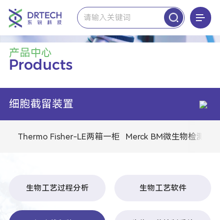
Thermo Fisher-LE两箱一柜
超低温冰箱
低温培养箱
二氧化碳培养箱
实验室冰箱
液氮冻存系统
生物安全柜
离心浓缩系统
IKA艾卡
摇床&漩涡振荡器
悬臂搅拌器
磁力搅拌器
粉碎-分散机&研磨机
分离-旋转蒸发仪&离心机
加热&制冷&控温
Miltenyi Biotec 美天旎
组织样本处理
叠加式振荡培养箱系列
二氧化碳振荡培养箱系列
通用温控振荡培养箱系列
水浴振荡培养箱系列
振荡器系列
光照振荡培养箱系列
Alfa Laval阿法拉伐
碟式离心机
Vaisala维萨拉
ViewLinc 监测系统软件
数据记录仪&仪器&变送器
Merck BM微生物检测
微生物培养基
微生物限度
Leica显微镜
倒置显微镜
正置显微镜
体式显微镜
高分辨显微镜
生物工艺过程分析
生物工艺软件
细胞截留装置
生物工艺控制系统
生物反应器
Implen因普恩
超微量分光光度计
FUJIFILM Wako 富士和光
微生物检测
Merck LW纯水机
纯水超纯水一体机
Waters沃特世
高效液相色谱仪
高效液相色谱质谱联用仪
墨子智造
内毒素检测
based life碳基生命
Novatek International
Nova-LIMS 实验室信息管理系统
Nova-CPM 校准和预防性维护管理软件
Column Organizer Software 色谱柱管理软件
Consumable inventory Management Software 耗材库存管理软件
Nova-QMS 质量管理系统软件
Nova-Stability 稳定性管理软件
Automated Proofreading Software 自动校对软件
Nova-Cleaning Validation基于风险的自动污染控制
Novatek Environmental Monitoring 环境监测管理软件
Merck PS生物工艺
生物处理细胞培养
Thermo CCP/LPE耗材
细胞培养皿
细胞培养瓶
细胞培养板
Leica病理
牛顿光学
荧光细胞分析仪
高通量细胞计数仪
细胞计数仪
BlueKit 谱新生物
慢病毒质控
mRNA质控
疫苗&抗体质控
细胞原材料
Merck 分析化学
非无菌滤膜
非无菌针头滤器
压力/真空泵
Merck BS生命科学
MILLIPLEX蛋白多因子检测
Western Blot试剂耗材
sigma血清
Advanced Instruments安达望
单通道渗透压仪
多通道渗透压仪
标准液&耗材
Memmert 美墨尔特
二氧化碳培养箱
步入式环境模拟试验室
恒温培养箱
恒温恒湿箱
低温培养箱
Analytik Jena耶拿
原子吸收光谱仪
总有机碳分析仪（TOC）
Medicom 麦迪康
产品中心
Products
细胞截留装置
Thermo Fisher-LE两箱一柜
Merck BM微生物检测
M
生物工艺过程分析
生物工艺软件