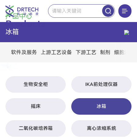
产品中心
Products
冰箱
Thermo Fisher-LE两箱一柜
超低温冰箱
低温培养箱
二氧化碳培养箱
实验室冰箱
液氮冻存系统
生物安全柜
离心浓缩系统
IKA艾卡
摇床&漩涡振荡器
悬臂搅拌器
磁力搅拌器
粉碎-分散机&研磨机
分离-旋转蒸发仪&离心机
加热&制冷&控温
Miltenyi Biotec 美天旎
组织样本处理
叠加式振荡培养箱系列
二氧化碳振荡培养箱系列
通用温控振荡培养箱系列
水浴振荡培养箱系列
振荡器系列
光照振荡培养箱系列
Alfa Laval阿法拉伐
碟式离心机
Vaisala维萨拉
ViewLinc 监测系统软件
数据记录仪&仪器&变送器
Merck BM微生物检测
微生物培养基
微生物限度
Leica显微镜
倒置显微镜
正置显微镜
体式显微镜
高分辨显微镜
生物工艺过程分析
生物工艺软件
细胞截留装置
生物工艺控制系统
生物反应器
Implen因普恩
超微量分光光度计
FUJIFILM Wako 富士和光
微生物检测
Merck LW纯水机
纯水超纯水一体机
Waters沃特世
高效液相色谱仪
高效液相色谱质谱联用仪
墨子智造
内毒素检测
based life碳基生命
Novatek International
Nova-LIMS 实验室信息管理系统
Nova-CPM 校准和预防性维护管理软件
Column Organizer Software 色谱柱管理软件
Consumable inventory Management Software 耗材库存管理软件
Nova-QMS 质量管理系统软件
Nova-Stability 稳定性管理软件
Automated Proofreading Software 自动校对软件
Nova-Cleaning Validation基于风险的自动污染控制
Novatek Environmental Monitoring 环境监测管理软件
Merck PS生物工艺
生物处理细胞培养
Thermo CCP/LPE耗材
细胞培养皿
细胞培养瓶
细胞培养板
Leica病理
牛顿光学
荧光细胞分析仪
高通量细胞计数仪
细胞计数仪
BlueKit 谱新生物
慢病毒质控
mRNA质控
疫苗&抗体质控
细胞原材料
Merck 分析化学
非无菌滤膜
非无菌针头滤器
压力/真空泵
Merck BS生命科学
MILLIPLEX蛋白多因子检测
Western Blot试剂耗材
sigma血清
Advanced Instruments安达望
单通道渗透压仪
多通道渗透压仪
标准液&耗材
Memmert 美墨尔特
二氧化碳培养箱
步入式环境模拟试验室
恒温培养箱
恒温恒湿箱
低温培养箱
Analytik Jena耶拿
原子吸收光谱仪
总有机碳分析仪（TOC）
Medicom 麦迪康
软件及服务
上游工艺设备
下游工艺
制剂
细胞治疗
生物安全柜
IKA前处理仪器
摇床
冰箱
二氧化碳培养箱
离心浓缩系统